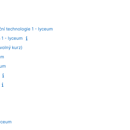
ní technologie 1 - lyceum
a 1 - lyceum
volný kurz)
um
eum
lyceum