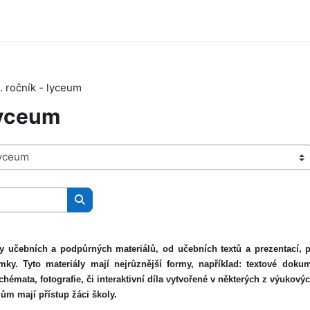
1. ročník - lyceum
 lyceum
Search courses
y učebních a podpůrných materiálů, od učebních textů a prezentací, pře
mky. Tyto materiály mají nejrůznější formy, například: textové doku
chémata, fotografie, či interaktivní díla vytvořené v některých z výukov
ům mají přístup žáci školy.