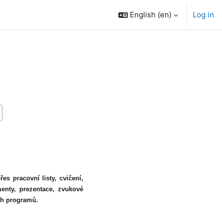
English ‎(en)‎
Log in
s pracovní listy, cvičení,
menty, prezentace, zvukové
ých programů.