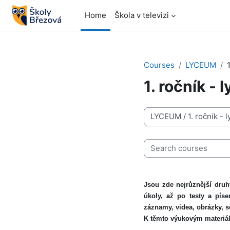
Skip to main content
Home
Škola v televizi
Courses
LYCEUM
1. ročník -
Course categories
Search courses
Jsou zde nejrůznější druh
úkoly, až po testy a píse
záznamy, videa, obrázky, s
K těmto výukovým materiál