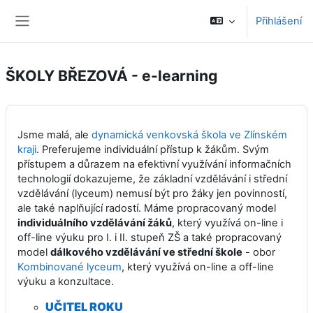
Přejít k hlavnímu obsahu
Přihlášení
Boční panel
ŠKOLY BŘEZOVÁ - e-learning
Jsme malá, ale
dynamická venkovská škola ve Zlínském
kraji
. Preferujeme individuální přístup k žákům. Svým
přístupem a důrazem na efektivní využívání informačních
technologií dokazujeme, že základní vzdělávání i střední
vzdělávání (lyceum) nemusí být pro žáky jen povinností,
ale také naplňující radostí. Máme propracovaný model
individuálního vzdělávání žáků
, který využívá on-line i
off-line výuku pro I. i II. stupeň ZŠ a také propracovaný
model
dálkového vzdělávání ve střední škole
- obor
Kombinované lyceum
, který využívá on-line a off-line
výuku a konzultace.
UČITEL ROKU