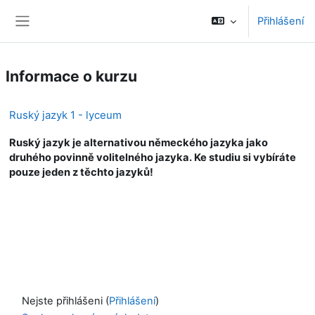
Přejít k hlavnímu obsahu
Přihlášení
Boční panel
Informace o kurzu
Ruský jazyk 1 - lyceum
Ruský jazyk je alternativou německého jazyka jako
druhého povinně volitelného jazyka. Ke studiu si vybíráte
pouze jeden z těchto jazyků!
Nejste přihlášeni (
Přihlášení
)