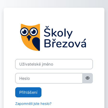
Přejít k hlavnímu obsahu
Přihlášení do 
Uživatelské jméno
Heslo
Přihlášení
Zapomněli jste heslo?